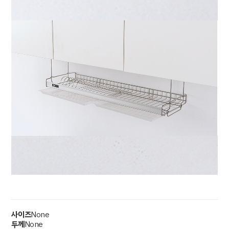
사이즈
None
두께
None