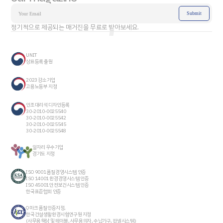
정기적으로 제공되는 매거진을 무료로 받아보세요.
UNIT
상표등록 출원
2023 강소기업
고용노동부 지정
인조대리석 디자인등록
30-2010-0025540
30-2010-0025542
30-2010-0025545
30-2010-0025548
일자리 우수기업
경기도 지정
ISO 9001 품질경영시스템 인증
ISO 14001 환경경영시스템 인증
ISO 45001 안전보건시스템 인증
한국표준협회 인증
Q마크 품질인증지정,
한국건설생활환경시험연구원 지정
(사무용책상 및 테이블, 사무용의자, 수납가구, 판넬시스템)