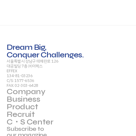
Dream Big,
Conquer Challenges.
서울특별시 강남구 테헤란로 126
대공빌딩 7층 ㈜이펙스
EFFEX
134-81-03236
C/S: 1577-6536
FAX: 02-303-6428
Company
Business
Product
Recruit
C・S Center
Subscribe to
our magazine