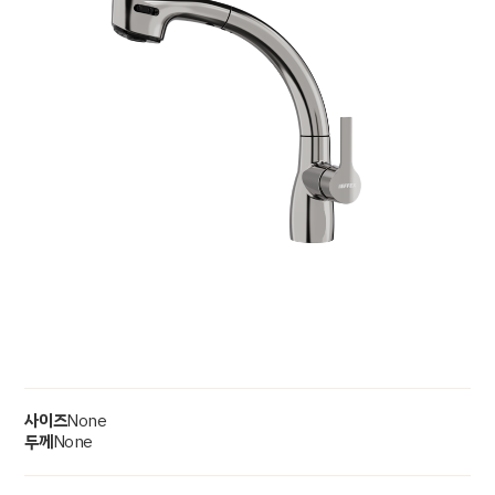
사이즈
None
두께
None